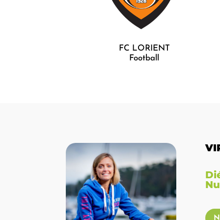
FC LORIENT
Football
VI
Di
Nu
N