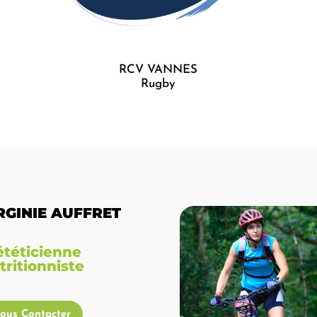
RCV VANNES
Rugby
RGINIE AUFFRET
ététicienne
tritionniste
ous Contacter